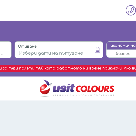
икономична
Отиване
бизнес
 за тези полети тъй като работното ни време приключи. Ако ви
UsitColours