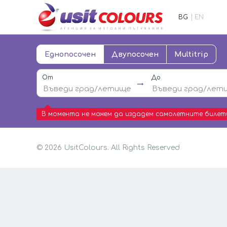
BG
EN
UsitColours
Еднопосочен
Двупосочен
Multitrip
От
До
В момента не можем да издадем самолетните билети
© 2026 UsitColours. All Rights Reserved